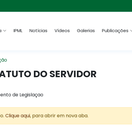
a
IPML
Notícias
Vídeos
Galerias
Publicações
ção
STATUTO DO SERVIDOR
ento de Legislaçao
do.
Clique aqui
, para abrir em nova aba.