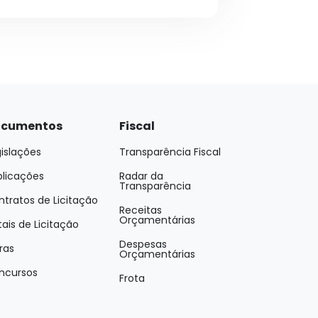
cumentos
Fiscal
islações
Transparência Fiscal
blicações
Radar da
Transparência
tratos de Licitação
Receitas
Orçamentárias
tais de Licitação
Despesas
ras
Orçamentárias
ncursos
Frota