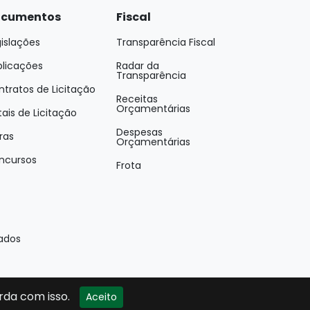
cumentos
Fiscal
islações
Transparência Fiscal
blicações
Radar da
Transparência
tratos de Licitação
Receitas
Orçamentárias
tais de Licitação
Despesas
ras
Orçamentárias
ncursos
Frota
vados
rda com isso.
Aceito