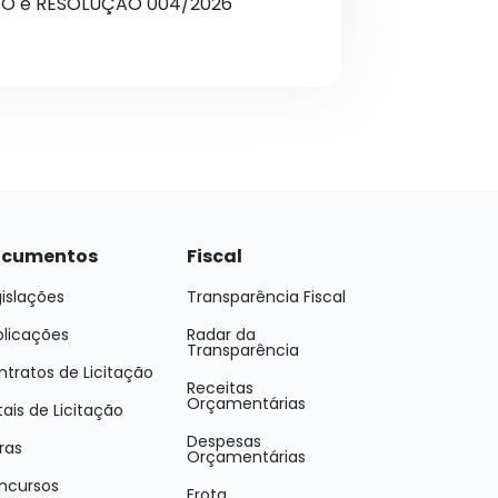
VETO e RESOLUÇÃO 004/2026
cumentos
Fiscal
islações
Transparência Fiscal
blicações
Radar da
Transparência
tratos de Licitação
Receitas
Orçamentárias
tais de Licitação
Despesas
ras
Orçamentárias
ncursos
Frota