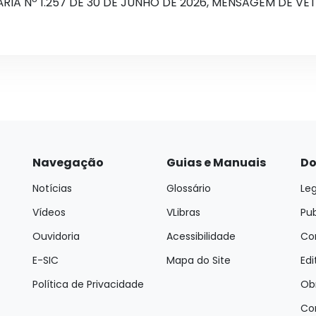
DINÁRIA Nº 1.257 DE 30 DE JUNHO DE 2026, MENSAGEM DE 
Navegação
Guias e Manuais
Do
Notícias
Glossário
Leg
Vídeos
VLibras
Pu
Ouvidoria
Acessibilidade
Con
E-SIC
Mapa do Site
Edi
Política de Privacidade
Ob
Co