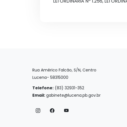
LEI ORDINÁRIA Nº 1.256, LEI OR
Rua Américo Falcão, S/N, Centro
Lucena- 58315000
Telefone:
(83) 32931-352
Email:
gabinete@lucena.pb.gov.br