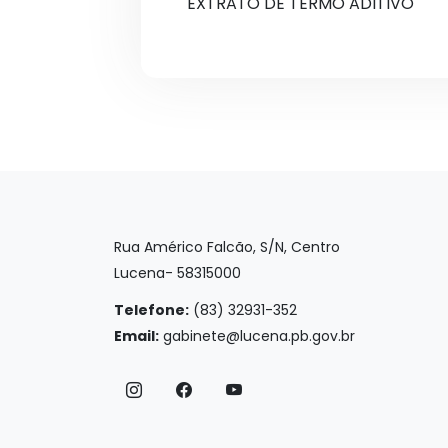
EXTRATO DE TERMO ADITIVO
Rua Américo Falcão, S/N, Centro
Lucena- 58315000
Telefone:
(83) 32931-352
Email:
gabinete@lucena.pb.gov.br