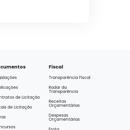
cumentos
Fiscal
islações
Transparência Fiscal
blicações
Radar da
Transparência
tratos de Licitação
Receitas
Orçamentárias
tais de Licitação
Despesas
ras
Orçamentárias
ncursos
Frota