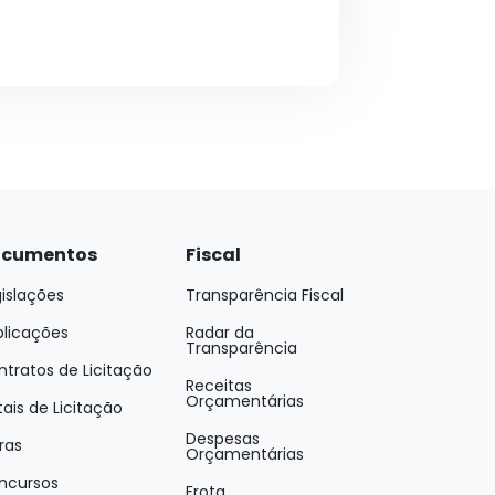
cumentos
Fiscal
islações
Transparência Fiscal
blicações
Radar da
Transparência
tratos de Licitação
Receitas
Orçamentárias
tais de Licitação
Despesas
ras
Orçamentárias
ncursos
Frota