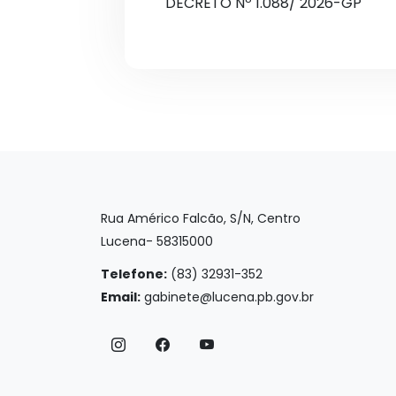
DECRETO Nº 1.088/ 2026-GP
Rua Américo Falcão, S/N, Centro
Lucena- 58315000
Telefone:
(83) 32931-352
Email:
gabinete@lucena.pb.gov.br