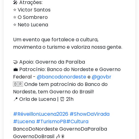
🎤 Atrações:
⭐ Victor Santos
⭐ O Sombrero
⭐ Neto Lucena
Um evento que fortalece a cultura,
movimenta o turismo e valoriza nossa gente.
🤝 Apoio: Governo da Paraíba
💼 Patrocínio: Banco do Nordeste e Governo
Federal -
@bancodonordeste
e
@govbr
🇧🇷 Onde tem patrocínio do Banco do
Nordeste, tem Governo do Brasil!
📍 Orla de Lucena | ⏰ 21h
#RéveillonLucena2026
#ShowDaVirada
#Lucena
#TurismoPB
#Cultura
BancoDoNordeste GovernoDaParaíba
GovernoDoBrasil 🎶🎇