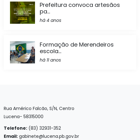
Prefeitura convoca artesãos
pa...
há 4 anos
Formação de Merendeiros
escola...
há 11 anos
Rua Américo Falcão, S/N, Centro
Lucena- 58315000
Telefone:
(83) 32931-352
Email:
gabinete@lucena.pb.gov.br