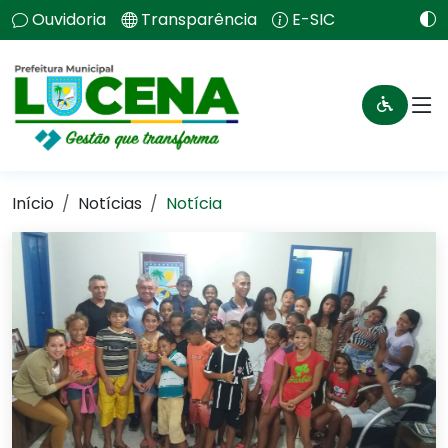
Ouvidoria
Transparência
E-SIC
Início
Notícias
Notícia