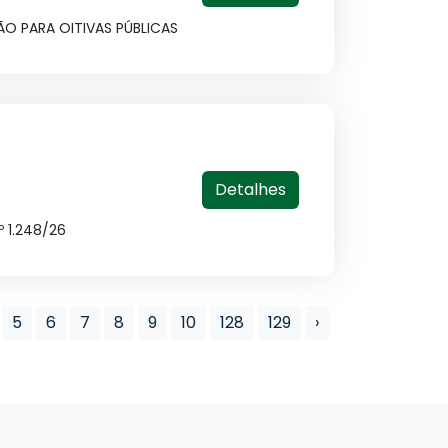
ÇÃO PARA OITIVAS PÚBLICAS
Detalhes
º 1.248/26
5
6
7
8
9
10
128
129
›