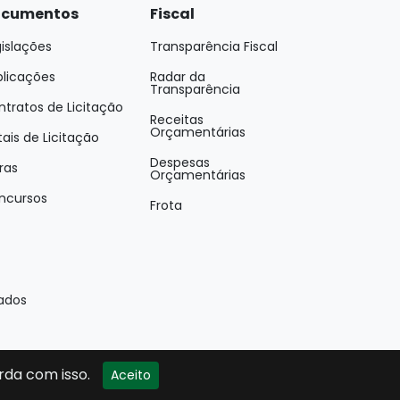
cumentos
Fiscal
islações
Transparência Fiscal
blicações
Radar da
Transparência
tratos de Licitação
Receitas
Orçamentárias
tais de Licitação
Despesas
ras
Orçamentárias
ncursos
Frota
vados
rda com isso.
Aceito