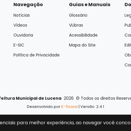
Navegação
Guias e Manuais
Do
Notícias
Glossário
Leg
Vídeos
VLibras
Pu
Ouvidoria
Acessibilidade
Con
E-SIC
Mapa do Site
Edi
Política de Privacidade
Ob
Co
feitura Municipal de Lucena
2026
©
Todos os direitos Reser
Desenvolvido por
E-Ticons
| Versão: 2.4.1
enciais para melhor experiência, ao navegar você conco