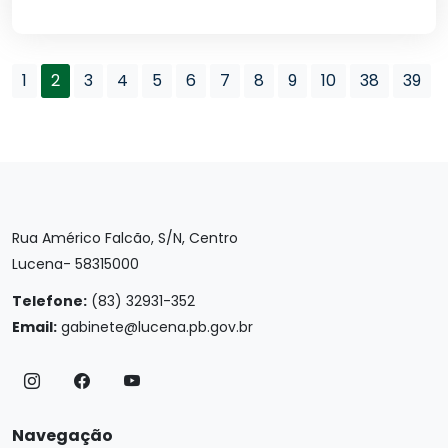
1
2
3
4
5
6
7
8
9
10
38
39
Rua Américo Falcão, S/N, Centro
Lucena- 58315000
Telefone:
(83) 32931-352
Email:
gabinete@lucena.pb.gov.br
Navegação