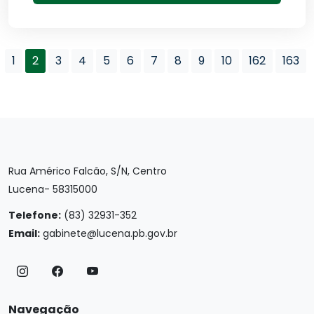
1
2
3
4
5
6
7
8
9
10
162
163
Rua Américo Falcão, S/N, Centro
Lucena- 58315000
Telefone:
(83) 32931-352
Email:
gabinete@lucena.pb.gov.br
Navegação