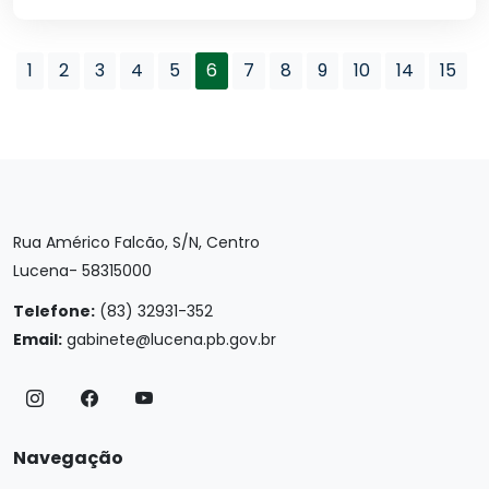
1
2
3
4
5
6
7
8
9
10
14
15
Rua Américo Falcão, S/N, Centro
Lucena- 58315000
Telefone:
(83) 32931-352
Email:
gabinete@lucena.pb.gov.br
Navegação