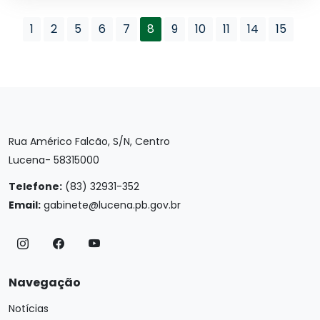
1
2
5
6
7
8
9
10
11
14
15
Rua Américo Falcão, S/N, Centro
Lucena- 58315000
Telefone:
(83) 32931-352
Email:
gabinete@lucena.pb.gov.br
Navegação
Notícias