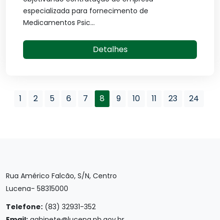
especializada para fornecimento de
Medicamentos Psic...
Detalhes
1
2
5
6
7
8
9
10
11
23
24
Rua Américo Falcão, S/N, Centro
Lucena- 58315000
Telefone:
(83) 32931-352
Email:
gabinete@lucena.pb.gov.br