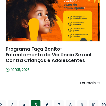
Programa Faça Bonito-
Enfrentamento da Violência Sexual
Contra Crianças e Adolescentes
19/05/2025
Ler mais
2
3
4
5
6
7
8
9
10
1