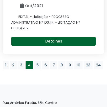
Out/2021
EDITAL - Licitação - PROCESSO
ADMINISTRATIVO Nº 100.114 - LICITAÇÃO Nº.
00016/2021
Detalhes
1
2
3
4
5
6
7
8
9
10
23
24
Rua Américo Falcão, S/N, Centro