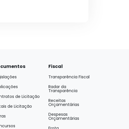
cumentos
Fiscal
islações
Transparência Fiscal
blicações
Radar da
Transparência
tratos de Licitação
Receitas
Orçamentárias
tais de Licitação
Despesas
ras
Orçamentárias
ncursos
Frota