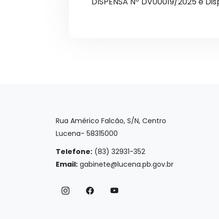
DISPENSA Nº DV00019/2025 e Dis
Rua Américo Falcão, S/N, Centro
Lucena- 58315000
Telefone:
(83) 32931-352
Email:
gabinete@lucena.pb.gov.br