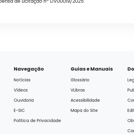
pensa de Licitação nº DV00019/2025
Navegação
Guias e Manuais
Do
Notícias
Glossário
Leg
Vídeos
VLibras
Pu
Ouvidoria
Acessibilidade
Con
E-SIC
Mapa do Site
Edi
Política de Privacidade
Ob
Co