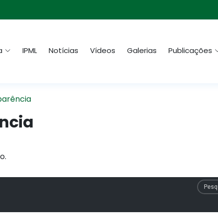
a
IPML
Notícias
Vídeos
Galerias
Publicações
parência
ncia
o.