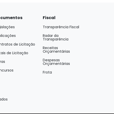
cumentos
Fiscal
islações
Transparência Fiscal
blicações
Radar da
Transparência
tratos de Licitação
Receitas
Orçamentárias
tais de Licitação
Despesas
ras
Orçamentárias
ncursos
Frota
vados