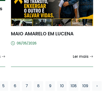
s
MAIO AMARELO EM LUCENA
06/05/2026
s
Ler mais
5
6
7
8
9
10
108
109
›