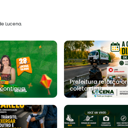
de Lucena.
Prefeitura reforça o
 continua
coleta de li...