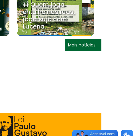
🚧 Quem joga
entulho nas ruas,
joga sujo com
Lucena.
Mais notícias...