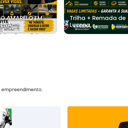
IO AMARELO EM
Trilha + Remada de
CENA
Lucena,
 e empreendimento.