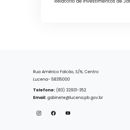
Relatório de investimentos de J
Rua Américo Falcão, S/N, Centro
Lucena- 58315000
Telefone:
(83) 32931-352
Email:
gabinete@lucena.pb.gov.br