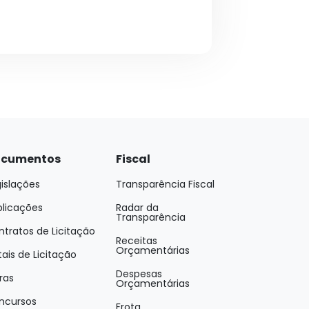
cumentos
Fiscal
islações
Transparência Fiscal
blicações
Radar da
Transparência
tratos de Licitação
Receitas
Orçamentárias
tais de Licitação
Despesas
ras
Orçamentárias
ncursos
Frota