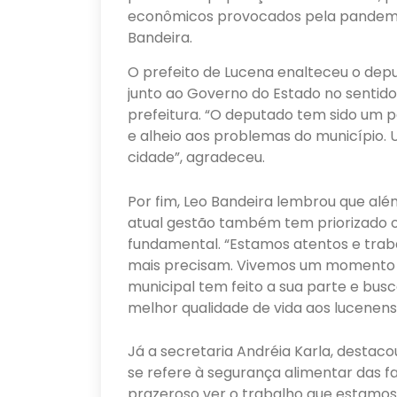
econômicos provocados pela pandemia
Bandeira.
O prefeito de Lucena enalteceu o depu
junto ao Governo do Estado no sentid
prefeitura. “O deputado tem sido um 
e alheio aos problemas do município.
cidade”, agradeceu.
Por fim, Leo Bandeira lembrou que além
atual gestão também tem priorizado o
fundamental. “Estamos atentos e trab
mais precisam. Vivemos um momento d
municipal tem feito a sua parte e bus
melhor qualidade de vida aos lucenense
Já a secretaria Andréia Karla, destaco
se refere à segurança alimentar das f
prazeroso ver o trabalho que estamos 