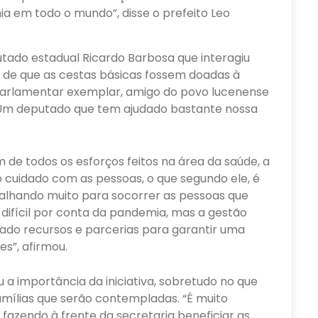
 em todo o mundo”, disse o prefeito Leo
tado estadual Ricardo Barbosa que interagiu
o de que as cestas básicas fossem doadas à
parlamentar exemplar, amigo do povo lucenense
 Um deputado que tem ajudado bastante nossa
 de todos os esforços feitos na área da saúde, a
 cuidado com as pessoas, o que segundo ele, é
alhando muito para socorrer as pessoas que
ifícil por conta da pandemia, mas a gestão
cado recursos e parcerias para garantir uma
s”, afirmou.
u a importância da iniciativa, sobretudo no que
amílias que serão contempladas. “É muito
fazendo à frente da secretaria beneficiar as