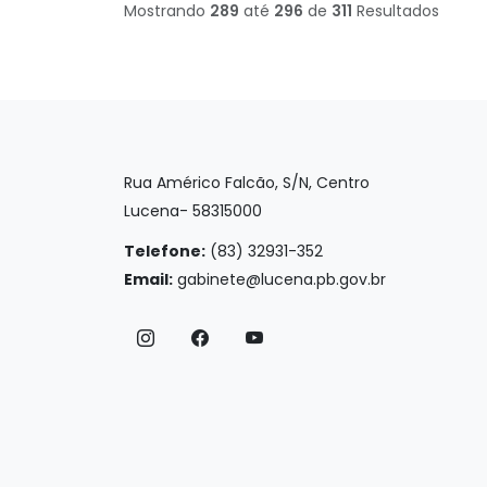
Mostrando
289
até
296
de
311
Resultados
Rua Américo Falcão, S/N, Centro
Lucena- 58315000
Telefone:
(83) 32931-352
Email:
gabinete@lucena.pb.gov.br