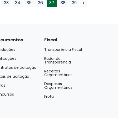
33
34
35
36
37
38
39
›
cumentos
Fiscal
islações
Transparência Fiscal
blicações
Radar da
Transparência
tratos de Licitação
Receitas
Orçamentárias
tais de Licitação
Despesas
ras
Orçamentárias
ncursos
Frota