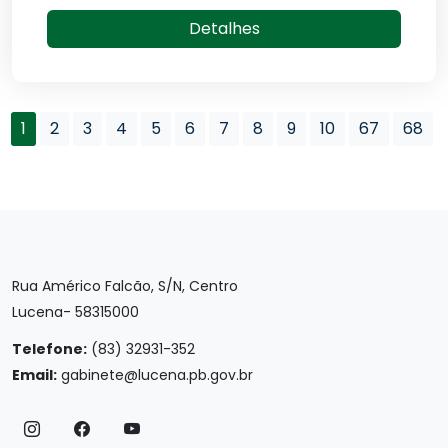
Detalhes
1
2
3
4
5
6
7
8
9
10
67
68
Rua Américo Falcão, S/N, Centro
Lucena- 58315000
Telefone:
(83) 32931-352
Email:
gabinete@lucena.pb.gov.br