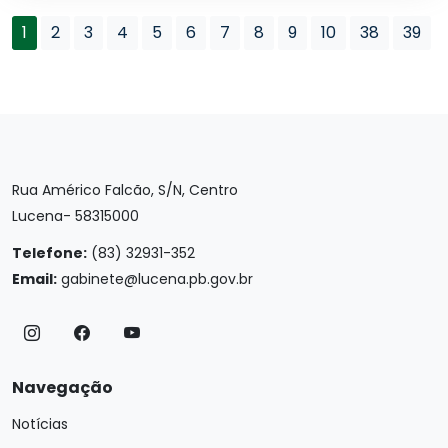
1
2
3
4
5
6
7
8
9
10
38
39
Rua Américo Falcão, S/N, Centro
Lucena- 58315000
Telefone:
(83) 32931-352
Email:
gabinete@lucena.pb.gov.br
Navegação
Notícias