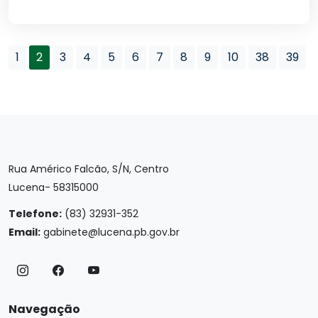
1
2
3
4
5
6
7
8
9
10
38
39
Rua Américo Falcão, S/N, Centro
Lucena- 58315000
Telefone:
(83) 32931-352
Email:
gabinete@lucena.pb.gov.br
Navegação