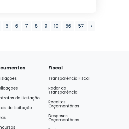
5
6
7
8
9
10
56
57
›
cumentos
Fiscal
islações
Transparência Fiscal
blicações
Radar da
Transparência
tratos de Licitação
Receitas
Orçamentárias
tais de Licitação
Despesas
ras
Orçamentárias
ncursos