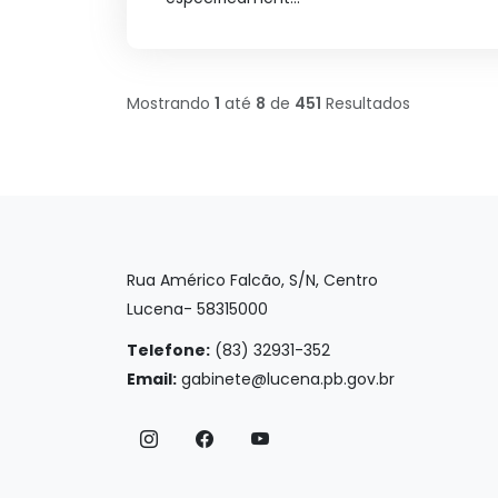
Mostrando
1
até
8
de
451
Resultados
Rua Américo Falcão, S/N, Centro
Lucena- 58315000
Telefone:
(83) 32931-352
Email:
gabinete@lucena.pb.gov.br