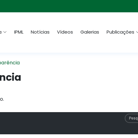
a
IPML
Notícias
Vídeos
Galerias
Publicações
parência
ncia
o.