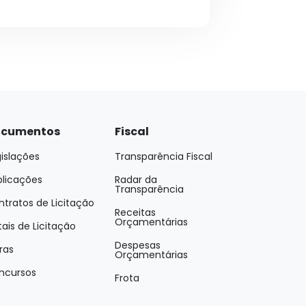
cumentos
Fiscal
islações
Transparência Fiscal
blicações
Radar da
Transparência
tratos de Licitação
Receitas
Orçamentárias
tais de Licitação
Despesas
ras
Orçamentárias
ncursos
Frota